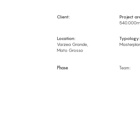
Client:
Project ar
540.000m
Location:
Typology:
Varzea Grande,
Masterpla
Mato Grosso
Phase
Team: