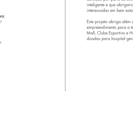
inteligente e que abriga
interessadas em bem esta
ea:
Este projeto abriga além 
²
empreendimento para a ter
Mall, Clube Esportivo e Ho
doadas para hospital gera
n