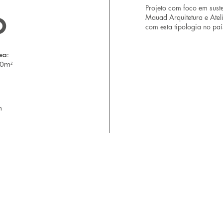
Projeto com foco em sust
o
Mauad Arquitetura e Atel
com esta tipologia no paí
ea:
00m²
n