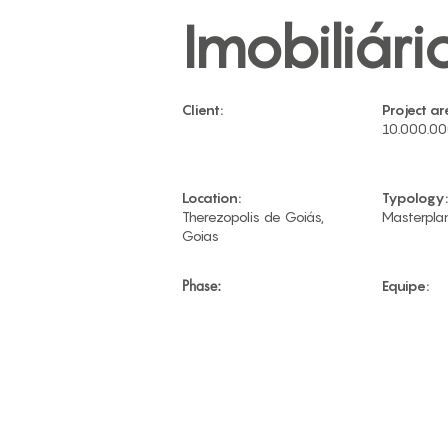
Imobiliári
Client:
Project ar
10.000.0
Location:
Typology:
Therezopolis de Goiás,
Masterpla
Goias
Phase:
Equipe: