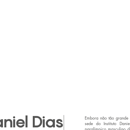
aniel Dias
Embora não tão grande c
sede do Instituto Dani
paralímpico masculino da