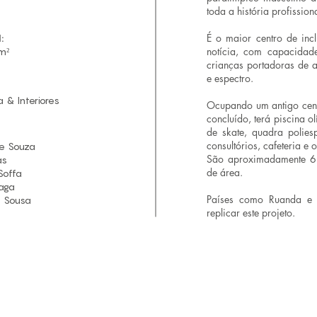
toda a história profissi
É o maior centro de incl
:
notícia, com capacidad
m²
crianças portadoras de a
e espectro.
a & Interiores
Ocupando um antigo cent
concluído, terá piscina ol
de skate, quadra poliesp
consultórios, cafeteria e 
de Souza
São aproximadamente 6
as
de área.
Soffa
aga
Países como Ruanda e 
 Sousa
replicar este projeto.