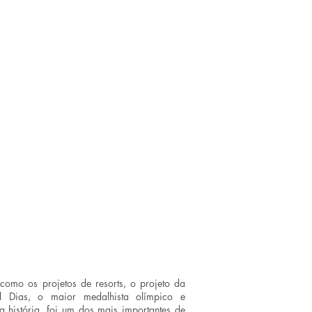
omo os projetos de resorts, o projeto da
el Dias, o maior medalhista olímpico e
 história, foi um dos mais importantes de