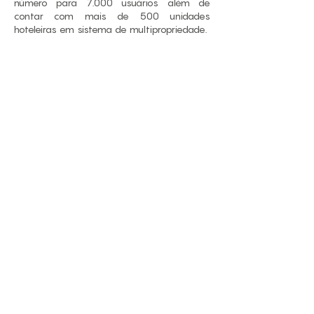
número para 7.000 usuários além de
contar com mais de 500 unidades
hoteleiras em sistema de multipropriedade.
< voltar a projetos
EMDAStudio
Rua General Jardim, 846 12. andar