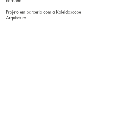
carbono.
Projeto em parceria com a Kaleidoscope
Arquitetura.
< voltar a projetos
EMDAStudio