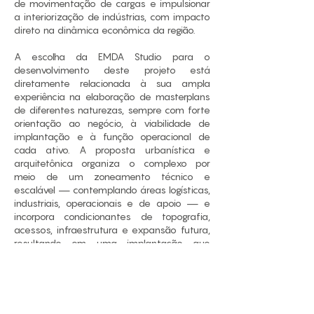
de movimentação de cargas e impulsionar
a interiorização de indústrias, com impacto
direto na dinâmica econômica da região.
A escolha da EMDA Studio para o
desenvolvimento deste projeto está
diretamente relacionada à sua ampla
experiência na elaboração de masterplans
de diferentes naturezas, sempre com forte
orientação ao negócio, à viabilidade de
implantação e à função operacional de
cada ativo. A proposta urbanística e
arquitetônica organiza o complexo por
meio de um zoneamento técnico e
escalável — contemplando áreas logísticas,
industriais, operacionais e de apoio — e
incorpora condicionantes de topografia,
acessos, infraestrutura e expansão futura,
resultando em uma implantação que
equilibra desempenho logístico, clareza de
operação e planejamento de longo prazo.