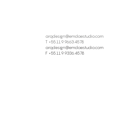
arqdesign@emdaestudio.com
T +55.11.9.9663.4578
arqdesign@emdaestudio.com
F +55.11.9.9336.4578